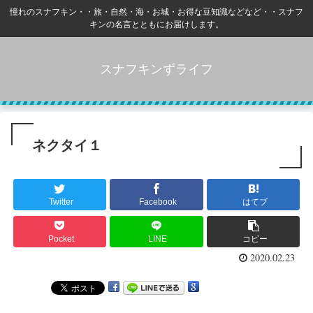
憧れのスナフキン・・旅・自然・海・お城・お得な豆知識などなど・・スナフ
キンの名言とともにお届けします。
スナフキンずライフ
ネクタイ１
Twitter
Facebook
はてブ
Pocket
LINE
コピー
2020.02.23