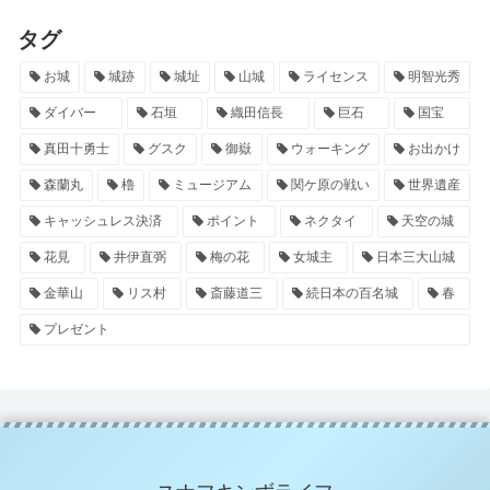
タグ
お城
城跡
城址
山城
ライセンス
明智光秀
ダイバー
石垣
織田信長
巨石
国宝
真田十勇士
グスク
御嶽
ウォーキング
お出かけ
森蘭丸
櫓
ミュージアム
関ケ原の戦い
世界遺産
キャッシュレス決済
ポイント
ネクタイ
天空の城
花見
井伊直弼
梅の花
女城主
日本三大山城
金華山
リス村
斎藤道三
続日本の百名城
春
プレゼント