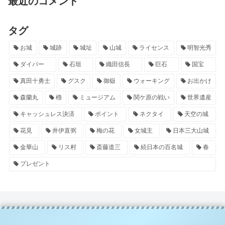
最近のコメント
タグ
お城
城跡
城址
山城
ライセンス
明智光秀
ダイバー
石垣
織田信長
巨石
国宝
真田十勇士
グスク
御嶽
ウォーキング
お出かけ
森蘭丸
櫓
ミュージアム
関ケ原の戦い
世界遺産
キャッシュレス決済
ポイント
ネクタイ
天空の城
花見
井伊直弼
梅の花
女城主
日本三大山城
金華山
リス村
斎藤道三
続日本の百名城
春
プレゼント