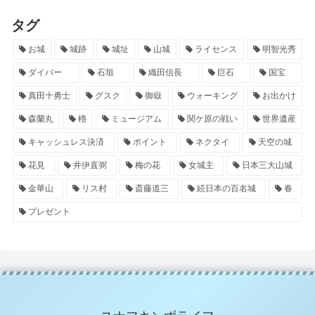
タグ
お城
城跡
城址
山城
ライセンス
明智光秀
ダイバー
石垣
織田信長
巨石
国宝
真田十勇士
グスク
御嶽
ウォーキング
お出かけ
森蘭丸
櫓
ミュージアム
関ケ原の戦い
世界遺産
キャッシュレス決済
ポイント
ネクタイ
天空の城
花見
井伊直弼
梅の花
女城主
日本三大山城
金華山
リス村
斎藤道三
続日本の百名城
春
プレゼント