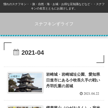
憧れのスナフキン・・旅・自然・海・お城・お得な豆知識などなど・・スナフ
キンの名言とともにお届けします。
スナフキンずライフ
2021-04
岩崎城・岩崎城址公園、愛知県
お城巡り
日進市にある小牧長久手の戦い
丹羽氏重の居城
2021.04.22
継鹿尾山（つがおさん）・寂光