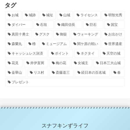
タグ
お城
城跡
城址
山城
ライセンス
明智光秀
ダイバー
石垣
織田信長
巨石
国宝
真田十勇士
グスク
御嶽
ウォーキング
お出かけ
森蘭丸
櫓
ミュージアム
関ケ原の戦い
世界遺産
キャッシュレス決済
ポイント
ネクタイ
天空の城
花見
井伊直弼
梅の花
女城主
日本三大山城
金華山
リス村
斎藤道三
続日本の百名城
春
プレゼント
スナフキンずライフ