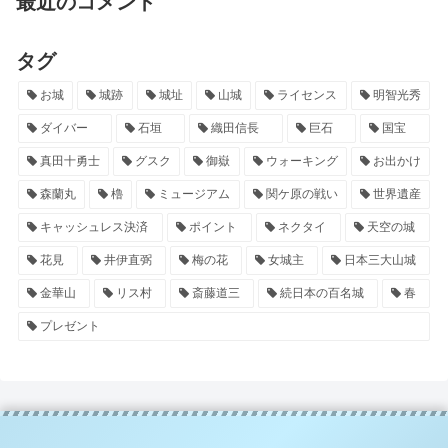
最近のコメント
タグ
お城
城跡
城址
山城
ライセンス
明智光秀
ダイバー
石垣
織田信長
巨石
国宝
真田十勇士
グスク
御嶽
ウォーキング
お出かけ
森蘭丸
櫓
ミュージアム
関ケ原の戦い
世界遺産
キャッシュレス決済
ポイント
ネクタイ
天空の城
花見
井伊直弼
梅の花
女城主
日本三大山城
金華山
リス村
斎藤道三
続日本の百名城
春
プレゼント