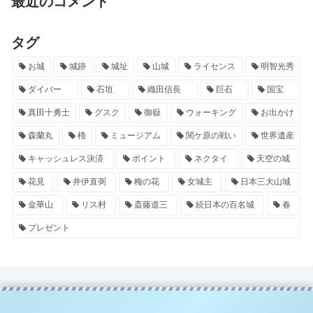
最近のコメント
タグ
お城
城跡
城址
山城
ライセンス
明智光秀
ダイバー
石垣
織田信長
巨石
国宝
真田十勇士
グスク
御嶽
ウォーキング
お出かけ
森蘭丸
櫓
ミュージアム
関ケ原の戦い
世界遺産
キャッシュレス決済
ポイント
ネクタイ
天空の城
花見
井伊直弼
梅の花
女城主
日本三大山城
金華山
リス村
斎藤道三
続日本の百名城
春
プレゼント