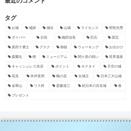
最近のコメント
タグ
お城
城跡
城址
山城
ライセンス
明智光秀
ダイバー
石垣
織田信長
巨石
国宝
真田十勇士
グスク
御嶽
ウォーキング
お出かけ
森蘭丸
櫓
ミュージアム
関ケ原の戦い
世界遺産
キャッシュレス決済
ポイント
ネクタイ
天空の城
花見
井伊直弼
梅の花
女城主
日本三大山城
金華山
リス村
斎藤道三
続日本の百名城
春
プレゼント