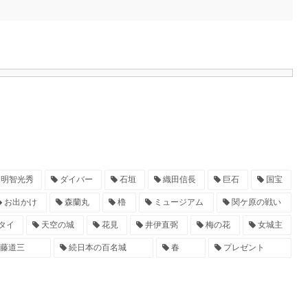
明智光秀
ダイバー
石垣
織田信長
巨石
国宝
お出かけ
森蘭丸
櫓
ミュージアム
関ケ原の戦い
タイ
天空の城
花見
井伊直弼
梅の花
女城主
藤道三
続日本の百名城
春
プレゼント