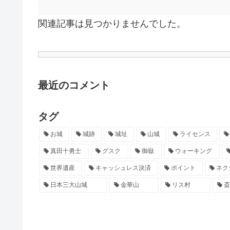
関連記事は見つかりませんでした。
最近のコメント
タグ
お城
城跡
城址
山城
ライセンス
真田十勇士
グスク
御嶽
ウォーキング
世界遺産
キャッシュレス決済
ポイント
ネク
日本三大山城
金華山
リス村
斎