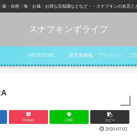
・旅・自然・海・お城・お得な豆知識などなど・・スナフキンの名言と
スナフキンずライフ
ABOUT ME
運営者情報・プライバシ
この
ーポリシー
RA
Pocket
LINE
コピー
2020.03.02