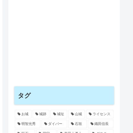
タグ
お城
城跡
城址
山城
ライセンス
明智光秀
ダイバー
石垣
織田信長