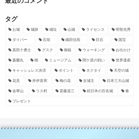
最近のコメント
タグ
お城
城跡
城址
山城
ライセンス
明智光秀
ダイバー
石垣
織田信長
巨石
国宝
真田十勇士
グスク
御嶽
ウォーキング
お出かけ
森蘭丸
櫓
ミュージアム
関ケ原の戦い
世界遺産
キャッシュレス決済
ポイント
ネクタイ
天空の城
花見
井伊直弼
梅の花
女城主
日本三大山城
金華山
リス村
斎藤道三
続日本の百名城
春
プレゼント