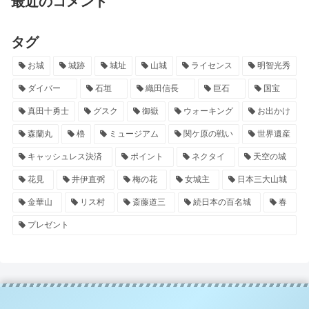
最近のコメント
タグ
お城
城跡
城址
山城
ライセンス
明智光秀
ダイバー
石垣
織田信長
巨石
国宝
真田十勇士
グスク
御嶽
ウォーキング
お出かけ
森蘭丸
櫓
ミュージアム
関ケ原の戦い
世界遺産
キャッシュレス決済
ポイント
ネクタイ
天空の城
花見
井伊直弼
梅の花
女城主
日本三大山城
金華山
リス村
斎藤道三
続日本の百名城
春
プレゼント