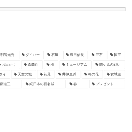
明智光秀
ダイバー
石垣
織田信長
巨石
国宝
お出かけ
森蘭丸
櫓
ミュージアム
関ケ原の戦い
タイ
天空の城
花見
井伊直弼
梅の花
女城主
藤道三
続日本の百名城
春
プレゼント