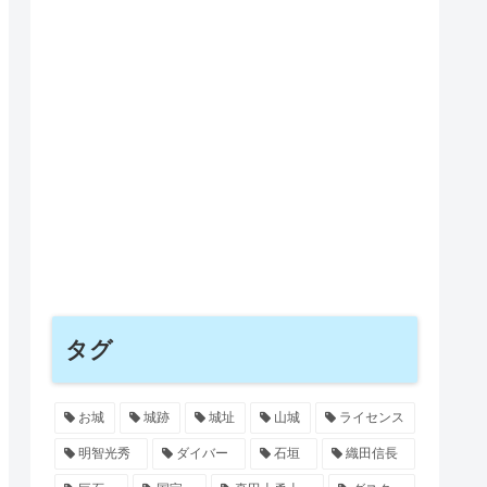
タグ
お城
城跡
城址
山城
ライセンス
明智光秀
ダイバー
石垣
織田信長