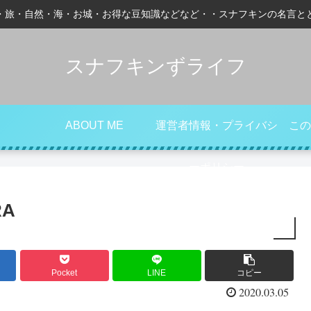
・旅・自然・海・お城・お得な豆知識などなど・・スナフキンの名言と
スナフキンずライフ
ABOUT ME
運営者情報・プライバシ
この
ーポリシー
RA
Pocket
LINE
コピー
2020.03.05