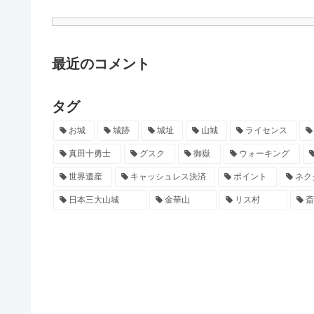
最近のコメント
タグ
お城
城跡
城址
山城
ライセンス
真田十勇士
グスク
御嶽
ウォーキング
世界遺産
キャッシュレス決済
ポイント
ネク
日本三大山城
金華山
リス村
斎