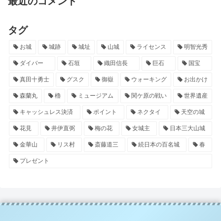
最近のコメント
タグ
お城
城跡
城址
山城
ライセンス
明智光秀
ダイバー
石垣
織田信長
巨石
国宝
真田十勇士
グスク
御嶽
ウォーキング
お出かけ
森蘭丸
櫓
ミュージアム
関ケ原の戦い
世界遺産
キャッシュレス決済
ポイント
ネクタイ
天空の城
花見
井伊直弼
梅の花
女城主
日本三大山城
金華山
リス村
斎藤道三
続日本の百名城
春
プレゼント