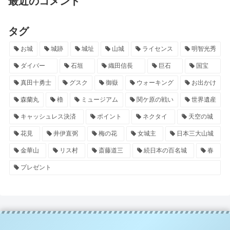
最近のコメント
タグ
お城
城跡
城址
山城
ライセンス
明智光秀
ダイバー
石垣
織田信長
巨石
国宝
真田十勇士
グスク
御嶽
ウォーキング
お出かけ
森蘭丸
櫓
ミュージアム
関ケ原の戦い
世界遺産
キャッシュレス決済
ポイント
ネクタイ
天空の城
花見
井伊直弼
梅の花
女城主
日本三大山城
金華山
リス村
斎藤道三
続日本の百名城
春
プレゼント