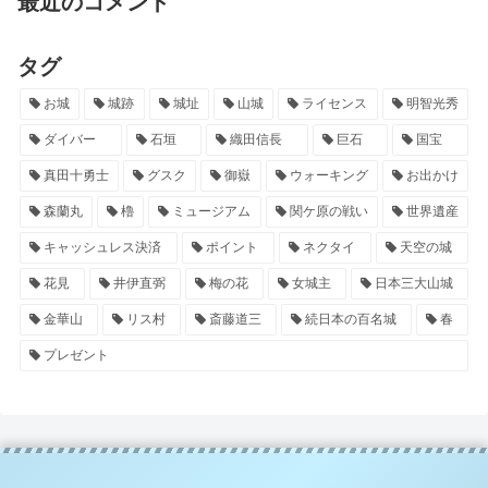
最近のコメント
タグ
お城
城跡
城址
山城
ライセンス
明智光秀
ダイバー
石垣
織田信長
巨石
国宝
真田十勇士
グスク
御嶽
ウォーキング
お出かけ
森蘭丸
櫓
ミュージアム
関ケ原の戦い
世界遺産
キャッシュレス決済
ポイント
ネクタイ
天空の城
花見
井伊直弼
梅の花
女城主
日本三大山城
金華山
リス村
斎藤道三
続日本の百名城
春
プレゼント