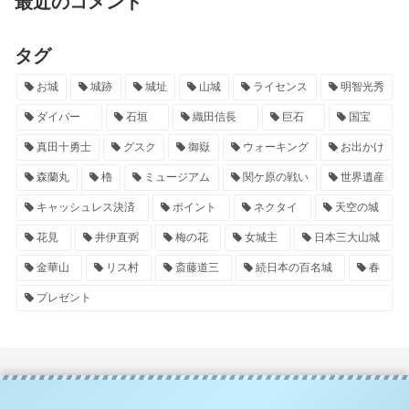
最近のコメント
タグ
お城
城跡
城址
山城
ライセンス
明智光秀
ダイバー
石垣
織田信長
巨石
国宝
真田十勇士
グスク
御嶽
ウォーキング
お出かけ
森蘭丸
櫓
ミュージアム
関ケ原の戦い
世界遺産
キャッシュレス決済
ポイント
ネクタイ
天空の城
花見
井伊直弼
梅の花
女城主
日本三大山城
金華山
リス村
斎藤道三
続日本の百名城
春
プレゼント