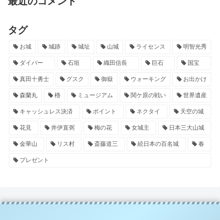
最近のコメント
タグ
お城
城跡
城址
山城
ライセンス
明智光秀
ダイバー
石垣
織田信長
巨石
国宝
真田十勇士
グスク
御嶽
ウォーキング
お出かけ
森蘭丸
櫓
ミュージアム
関ケ原の戦い
世界遺産
キャッシュレス決済
ポイント
ネクタイ
天空の城
花見
井伊直弼
梅の花
女城主
日本三大山城
金華山
リス村
斎藤道三
続日本の百名城
春
プレゼント