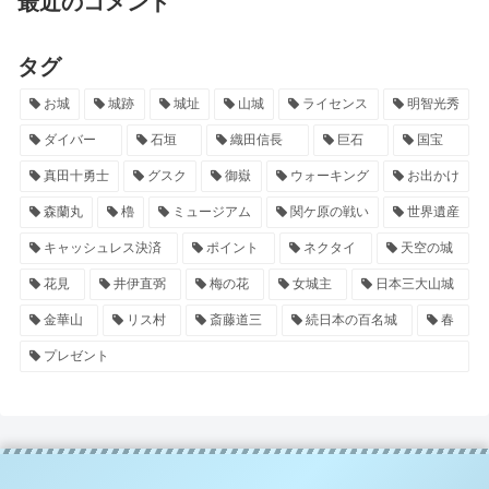
最近のコメント
タグ
お城
城跡
城址
山城
ライセンス
明智光秀
ダイバー
石垣
織田信長
巨石
国宝
真田十勇士
グスク
御嶽
ウォーキング
お出かけ
森蘭丸
櫓
ミュージアム
関ケ原の戦い
世界遺産
キャッシュレス決済
ポイント
ネクタイ
天空の城
花見
井伊直弼
梅の花
女城主
日本三大山城
金華山
リス村
斎藤道三
続日本の百名城
春
プレゼント