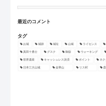
最近のコメント
タグ
お城
城跡
城址
山城
ライセンス
真田十勇士
グスク
御嶽
ウォーキング
世界遺産
キャッシュレス決済
ポイント
ネク
日本三大山城
金華山
リス村
斎