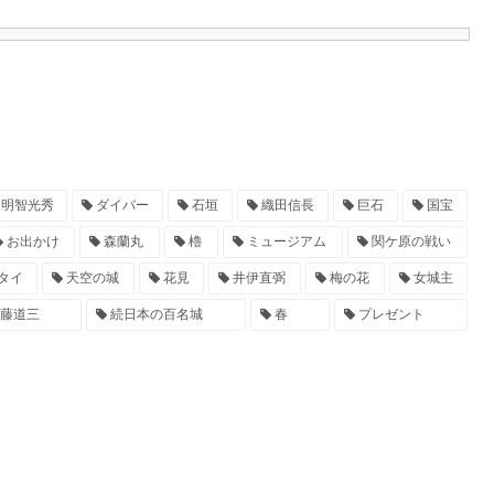
明智光秀
ダイバー
石垣
織田信長
巨石
国宝
お出かけ
森蘭丸
櫓
ミュージアム
関ケ原の戦い
タイ
天空の城
花見
井伊直弼
梅の花
女城主
藤道三
続日本の百名城
春
プレゼント