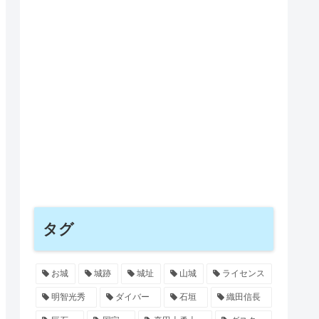
タグ
お城
城跡
城址
山城
ライセンス
明智光秀
ダイバー
石垣
織田信長