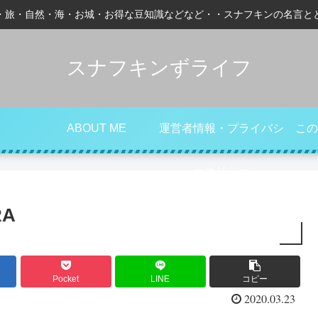
・旅・自然・海・お城・お得な豆知識などなど・・スナフキンの名言と
スナフキンずライフ
ABOUT ME
運営者情報・プライバシ
この
ーポリシー
RA
Pocket
LINE
コピー
2020.03.23