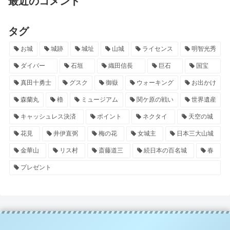
最近のコメント
タグ
お城
城跡
城址
山城
ライセンス
明智光秀
ダイバー
石垣
織田信長
巨石
国宝
真田十勇士
グスク
御嶽
ウォーキング
お出かけ
森蘭丸
櫓
ミュージアム
関ケ原の戦い
世界遺産
キャッシュレス決済
ポイント
ネクタイ
天空の城
花見
井伊直弼
梅の花
女城主
日本三大山城
金華山
リス村
斎藤道三
続日本の百名城
春
プレゼント