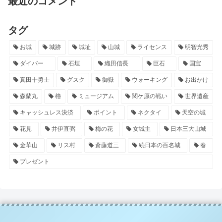
最近のコメント
タグ
お城
城跡
城址
山城
ライセンス
明智光秀
ダイバー
石垣
織田信長
巨石
国宝
真田十勇士
グスク
御嶽
ウォーキング
お出かけ
森蘭丸
櫓
ミュージアム
関ケ原の戦い
世界遺産
キャッシュレス決済
ポイント
ネクタイ
天空の城
花見
井伊直弼
梅の花
女城主
日本三大山城
金華山
リス村
斎藤道三
続日本の百名城
春
プレゼント