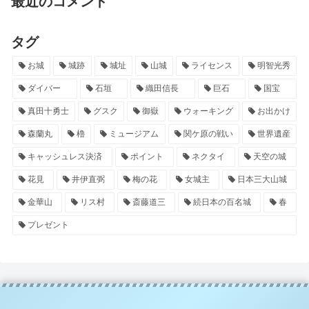
最近のコメント
タグ
お城
城跡
城址
山城
ライセンス
明智光秀
ダイバー
石垣
織田信長
巨石
国宝
真田十勇士
グスク
御嶽
ウォーキング
お出かけ
森蘭丸
櫓
ミュージアム
関ケ原の戦い
世界遺産
キャッシュレス決済
ポイント
ネクタイ
天空の城
花見
井伊直弼
梅の花
女城主
日本三大山城
金華山
リス村
斎藤道三
続日本の百名城
春
プレゼント