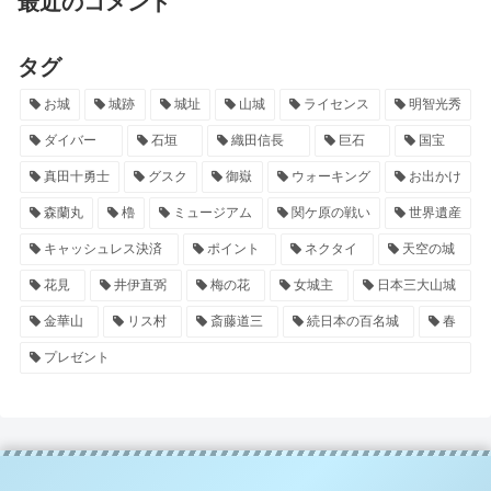
最近のコメント
タグ
お城
城跡
城址
山城
ライセンス
明智光秀
ダイバー
石垣
織田信長
巨石
国宝
真田十勇士
グスク
御嶽
ウォーキング
お出かけ
森蘭丸
櫓
ミュージアム
関ケ原の戦い
世界遺産
キャッシュレス決済
ポイント
ネクタイ
天空の城
花見
井伊直弼
梅の花
女城主
日本三大山城
金華山
リス村
斎藤道三
続日本の百名城
春
プレゼント