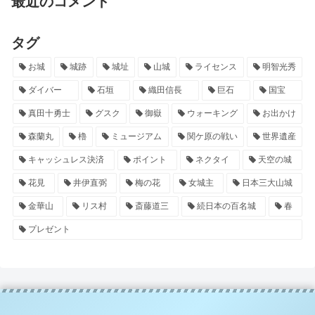
最近のコメント
タグ
お城
城跡
城址
山城
ライセンス
明智光秀
ダイバー
石垣
織田信長
巨石
国宝
真田十勇士
グスク
御嶽
ウォーキング
お出かけ
森蘭丸
櫓
ミュージアム
関ケ原の戦い
世界遺産
キャッシュレス決済
ポイント
ネクタイ
天空の城
花見
井伊直弼
梅の花
女城主
日本三大山城
金華山
リス村
斎藤道三
続日本の百名城
春
プレゼント