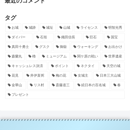
最近のコメント
タグ
お城
城跡
城址
山城
ライセンス
明智光秀
ダイバー
石垣
織田信長
巨石
国宝
真田十勇士
グスク
御嶽
ウォーキング
お出かけ
森蘭丸
櫓
ミュージアム
関ケ原の戦い
世界遺産
キャッシュレス決済
ポイント
ネクタイ
天空の城
花見
井伊直弼
梅の花
女城主
日本三大山城
金華山
リス村
斎藤道三
続日本の百名城
春
プレゼント