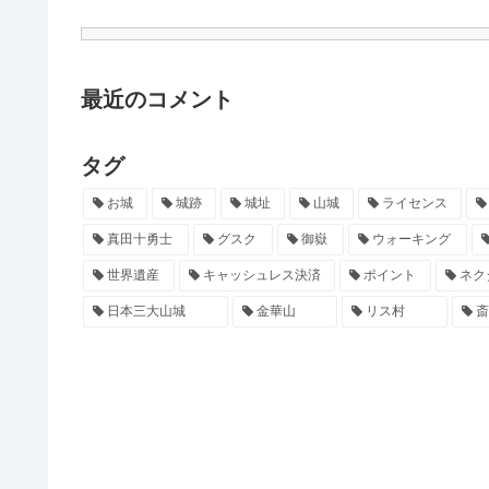
最近のコメント
タグ
お城
城跡
城址
山城
ライセンス
真田十勇士
グスク
御嶽
ウォーキング
世界遺産
キャッシュレス決済
ポイント
ネク
日本三大山城
金華山
リス村
斎