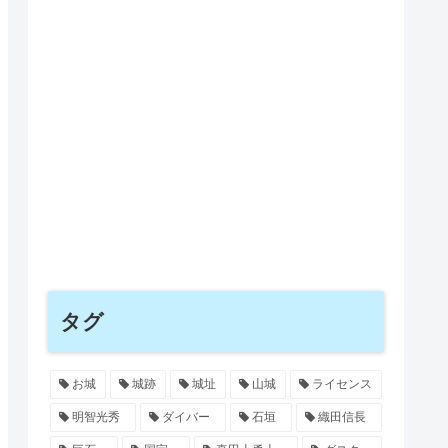
タグ
お城
城跡
城址
山城
ライセンス
明智光秀
ダイバー
石垣
織田信長