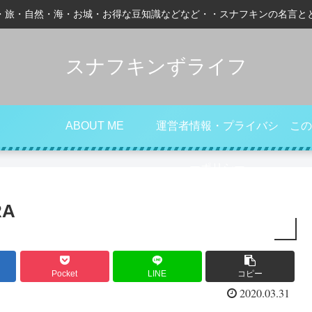
・旅・自然・海・お城・お得な豆知識などなど・・スナフキンの名言と
スナフキンずライフ
ABOUT ME
運営者情報・プライバシ
この
ーポリシー
RA
Pocket
LINE
コピー
2020.03.31