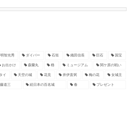
明智光秀
ダイバー
石垣
織田信長
巨石
国宝
お出かけ
森蘭丸
櫓
ミュージアム
関ケ原の戦い
タイ
天空の城
花見
井伊直弼
梅の花
女城主
藤道三
続日本の百名城
春
プレゼント