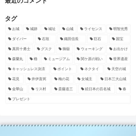
最近のコメント
タグ
お城
城跡
城址
山城
ライセンス
明智光秀
ダイバー
石垣
織田信長
巨石
国宝
真田十勇士
グスク
御嶽
ウォーキング
お出かけ
森蘭丸
櫓
ミュージアム
関ケ原の戦い
世界遺産
キャッシュレス決済
ポイント
ネクタイ
天空の城
花見
井伊直弼
梅の花
女城主
日本三大山城
金華山
リス村
斎藤道三
続日本の百名城
春
プレゼント