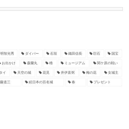
明智光秀
ダイバー
石垣
織田信長
巨石
国宝
お出かけ
森蘭丸
櫓
ミュージアム
関ケ原の戦い
タイ
天空の城
花見
井伊直弼
梅の花
女城主
藤道三
続日本の百名城
春
プレゼント