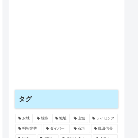
タグ
お城
城跡
城址
山城
ライセンス
明智光秀
ダイバー
石垣
織田信長