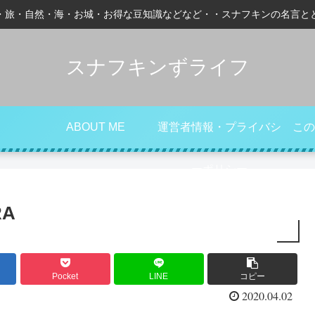
・旅・自然・海・お城・お得な豆知識などなど・・スナフキンの名言と
スナフキンずライフ
ABOUT ME
運営者情報・プライバシ
この
ーポリシー
RA
Pocket
LINE
コピー
2020.04.02