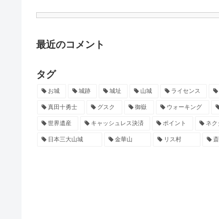
最近のコメント
タグ
お城
城跡
城址
山城
ライセンス
真田十勇士
グスク
御嶽
ウォーキング
世界遺産
キャッシュレス決済
ポイント
ネク
日本三大山城
金華山
リス村
斎