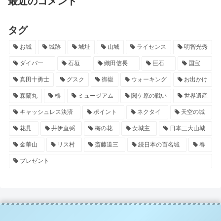
最近のコメント
タグ
お城
城跡
城址
山城
ライセンス
明智光秀
ダイバー
石垣
織田信長
巨石
国宝
真田十勇士
グスク
御嶽
ウォーキング
お出かけ
森蘭丸
櫓
ミュージアム
関ケ原の戦い
世界遺産
キャッシュレス決済
ポイント
ネクタイ
天空の城
花見
井伊直弼
梅の花
女城主
日本三大山城
金華山
リス村
斎藤道三
続日本の百名城
春
プレゼント