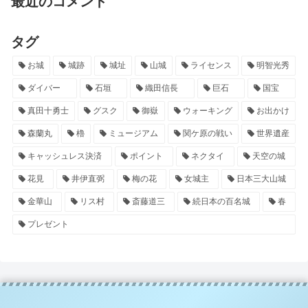
最近のコメント
タグ
お城
城跡
城址
山城
ライセンス
明智光秀
ダイバー
石垣
織田信長
巨石
国宝
真田十勇士
グスク
御嶽
ウォーキング
お出かけ
森蘭丸
櫓
ミュージアム
関ケ原の戦い
世界遺産
キャッシュレス決済
ポイント
ネクタイ
天空の城
花見
井伊直弼
梅の花
女城主
日本三大山城
金華山
リス村
斎藤道三
続日本の百名城
春
プレゼント