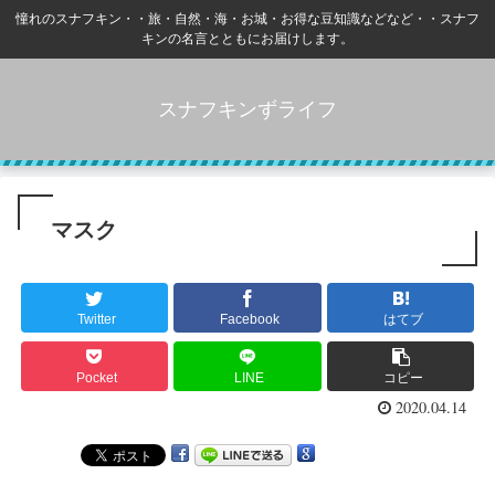
憧れのスナフキン・・旅・自然・海・お城・お得な豆知識などなど・・スナフ
キンの名言とともにお届けします。
スナフキンずライフ
マスク
Twitter
Facebook
はてブ
Pocket
LINE
コピー
2020.04.14