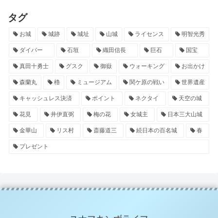
タグ
お城
城跡
城址
山城
ライセンス
明智光秀
ダイバー
石垣
織田信長
巨石
国宝
真田十勇士
グスク
御嶽
ウォーキング
お出かけ
森蘭丸
櫓
ミュージアム
関ケ原の戦い
世界遺産
キャッシュレス決済
ポイント
ネクタイ
天空の城
花見
井伊直弼
梅の花
女城主
日本三大山城
金華山
リス村
斎藤道三
続日本の百名城
春
プレゼント