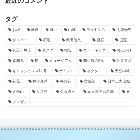
最近のコメント
タグ
お城
城跡
城址
山城
ライセンス
明智光秀
ダイバー
石垣
織田信長
巨石
国宝
真田十勇士
グスク
御嶽
ウォーキング
お出かけ
森蘭丸
櫓
ミュージアム
関ケ原の戦い
世界遺産
キャッシュレス決済
ポイント
ネクタイ
天空の城
花見
井伊直弼
梅の花
女城主
日本三大山城
金華山
リス村
斎藤道三
続日本の百名城
春
プレゼント