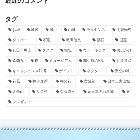
最近のコメント
タグ
お城
城跡
城址
山城
ライセンス
明智光秀
ダイバー
石垣
織田信長
巨石
国宝
真田十勇士
グスク
御嶽
ウォーキング
お出かけ
森蘭丸
櫓
ミュージアム
関ケ原の戦い
世界遺産
キャッシュレス決済
ポイント
ネクタイ
天空の城
花見
井伊直弼
梅の花
女城主
日本三大山城
金華山
リス村
斎藤道三
続日本の百名城
春
プレゼント