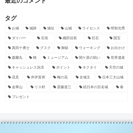
最近のコメント
タグ
お城
城跡
城址
山城
ライセンス
明智光秀
ダイバー
石垣
織田信長
巨石
国宝
真田十勇士
グスク
御嶽
ウォーキング
お出かけ
森蘭丸
櫓
ミュージアム
関ケ原の戦い
世界遺産
キャッシュレス決済
ポイント
ネクタイ
天空の城
花見
井伊直弼
梅の花
女城主
日本三大山城
金華山
リス村
斎藤道三
続日本の百名城
春
プレゼント