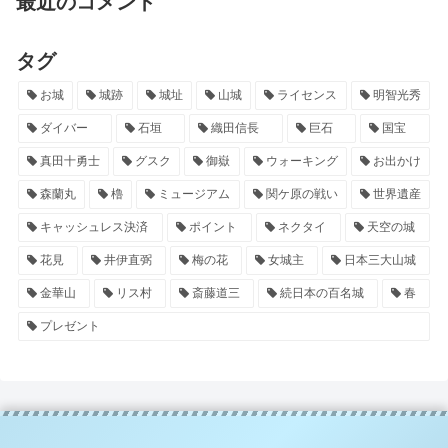
最近のコメント
タグ
お城
城跡
城址
山城
ライセンス
明智光秀
ダイバー
石垣
織田信長
巨石
国宝
真田十勇士
グスク
御嶽
ウォーキング
お出かけ
森蘭丸
櫓
ミュージアム
関ケ原の戦い
世界遺産
キャッシュレス決済
ポイント
ネクタイ
天空の城
花見
井伊直弼
梅の花
女城主
日本三大山城
金華山
リス村
斎藤道三
続日本の百名城
春
プレゼント