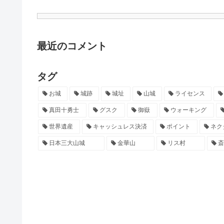
最近のコメント
タグ
お城
城跡
城址
山城
ライセンス
真田十勇士
グスク
御嶽
ウォーキング
世界遺産
キャッシュレス決済
ポイント
ネク
日本三大山城
金華山
リス村
斎