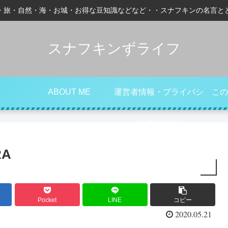
・旅・自然・海・お城・お得な豆知識などなど・・スナフキンの名言と
スナフキンずライフ
ABOUT ME
運営者情報・プライバシ
この
ーポリシー
RA
Pocket
LINE
コピー
2020.05.21