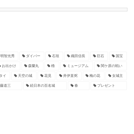
明智光秀
ダイバー
石垣
織田信長
巨石
国宝
お出かけ
森蘭丸
櫓
ミュージアム
関ケ原の戦い
タイ
天空の城
花見
井伊直弼
梅の花
女城主
藤道三
続日本の百名城
春
プレゼント