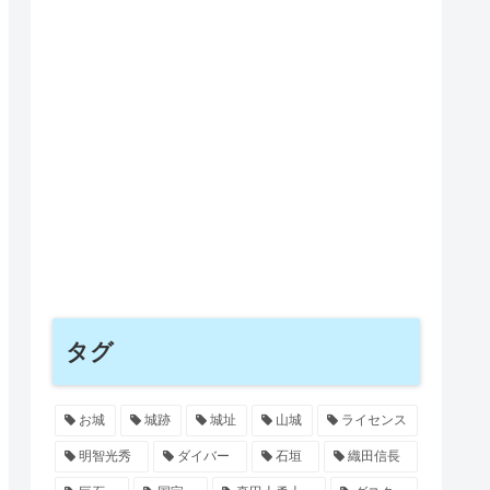
タグ
お城
城跡
城址
山城
ライセンス
明智光秀
ダイバー
石垣
織田信長