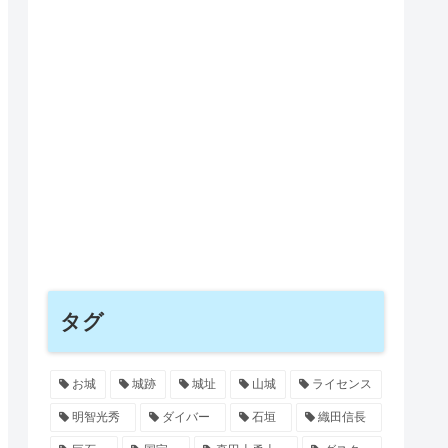
タグ
お城
城跡
城址
山城
ライセンス
明智光秀
ダイバー
石垣
織田信長