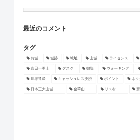
最近のコメント
タグ
お城
城跡
城址
山城
ライセンス
真田十勇士
グスク
御嶽
ウォーキング
世界遺産
キャッシュレス決済
ポイント
ネク
日本三大山城
金華山
リス村
斎