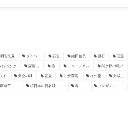
明智光秀
ダイバー
石垣
織田信長
巨石
国宝
お出かけ
森蘭丸
櫓
ミュージアム
関ケ原の戦い
タイ
天空の城
花見
井伊直弼
梅の花
女城主
藤道三
続日本の百名城
春
プレゼント