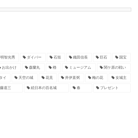
明智光秀
ダイバー
石垣
織田信長
巨石
国宝
お出かけ
森蘭丸
櫓
ミュージアム
関ケ原の戦い
タイ
天空の城
花見
井伊直弼
梅の花
女城主
藤道三
続日本の百名城
春
プレゼント