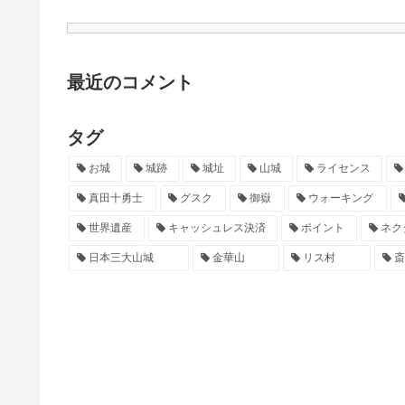
最近のコメント
タグ
お城
城跡
城址
山城
ライセンス
真田十勇士
グスク
御嶽
ウォーキング
世界遺産
キャッシュレス決済
ポイント
ネク
日本三大山城
金華山
リス村
斎