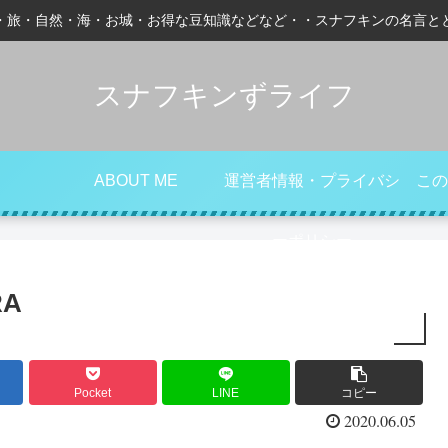
・旅・自然・海・お城・お得な豆知識などなど・・スナフキンの名言と
スナフキンずライフ
ABOUT ME
運営者情報・プライバシ
この
ーポリシー
RA
Pocket
LINE
コピー
2020.06.05