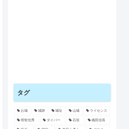
タグ
お城
城跡
城址
山城
ライセンス
明智光秀
ダイバー
石垣
織田信長