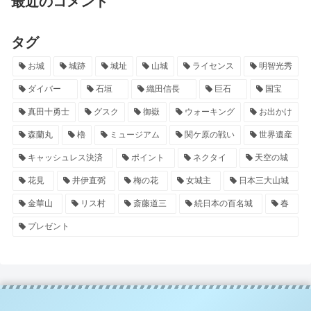
最近のコメント
タグ
お城
城跡
城址
山城
ライセンス
明智光秀
ダイバー
石垣
織田信長
巨石
国宝
真田十勇士
グスク
御嶽
ウォーキング
お出かけ
森蘭丸
櫓
ミュージアム
関ケ原の戦い
世界遺産
キャッシュレス決済
ポイント
ネクタイ
天空の城
花見
井伊直弼
梅の花
女城主
日本三大山城
金華山
リス村
斎藤道三
続日本の百名城
春
プレゼント