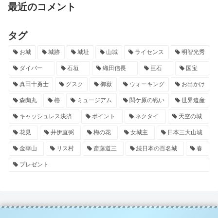
最近のコメント
タグ
お城
城跡
城址
山城
ライセンス
明智光秀
ダイバー
石垣
織田信長
巨石
国宝
真田十勇士
グスク
御嶽
ウォーキング
お出かけ
森蘭丸
櫓
ミュージアム
関ケ原の戦い
世界遺産
キャッシュレス決済
ポイント
ネクタイ
天空の城
花見
井伊直弼
梅の花
女城主
日本三大山城
金華山
リス村
斎藤道三
続日本の百名城
春
プレゼント