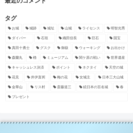
最近のコメント
タグ
お城
城跡
城址
山城
ライセンス
明智光秀
ダイバー
石垣
織田信長
巨石
国宝
真田十勇士
グスク
御嶽
ウォーキング
お出かけ
森蘭丸
櫓
ミュージアム
関ケ原の戦い
世界遺産
キャッシュレス決済
ポイント
ネクタイ
天空の城
花見
井伊直弼
梅の花
女城主
日本三大山城
金華山
リス村
斎藤道三
続日本の百名城
春
プレゼント