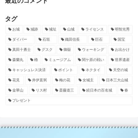
最近のコメント
タグ
お城
城跡
城址
山城
ライセンス
明智光秀
ダイバー
石垣
織田信長
巨石
国宝
真田十勇士
グスク
御嶽
ウォーキング
お出かけ
森蘭丸
櫓
ミュージアム
関ケ原の戦い
世界遺産
キャッシュレス決済
ポイント
ネクタイ
天空の城
花見
井伊直弼
梅の花
女城主
日本三大山城
金華山
リス村
斎藤道三
続日本の百名城
春
プレゼント