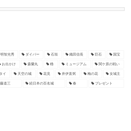
明智光秀
ダイバー
石垣
織田信長
巨石
国宝
お出かけ
森蘭丸
櫓
ミュージアム
関ケ原の戦い
タイ
天空の城
花見
井伊直弼
梅の花
女城主
藤道三
続日本の百名城
春
プレゼント