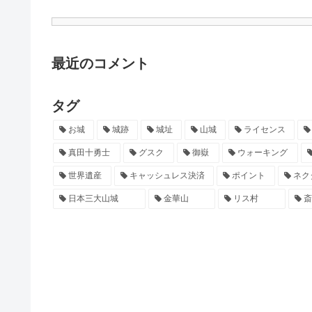
最近のコメント
タグ
お城
城跡
城址
山城
ライセンス
真田十勇士
グスク
御嶽
ウォーキング
世界遺産
キャッシュレス決済
ポイント
ネク
日本三大山城
金華山
リス村
斎