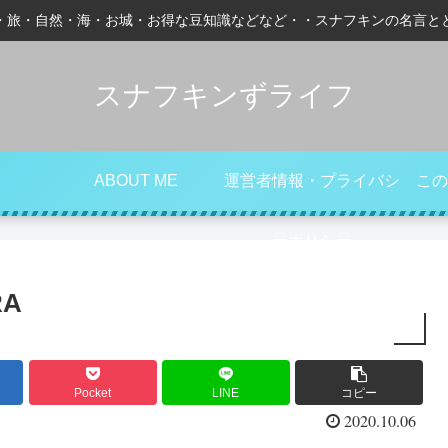
・旅・自然・海・お城・お得な豆知識などなど・・スナフキンの名言と
スナフキンずライフ
ABOUT ME
運営者情報・プライバシ
この
ーポリシー
RA
Pocket
LINE
コピー
2020.10.06