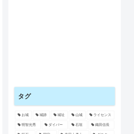
タグ
お城
城跡
城址
山城
ライセンス
明智光秀
ダイバー
石垣
織田信長