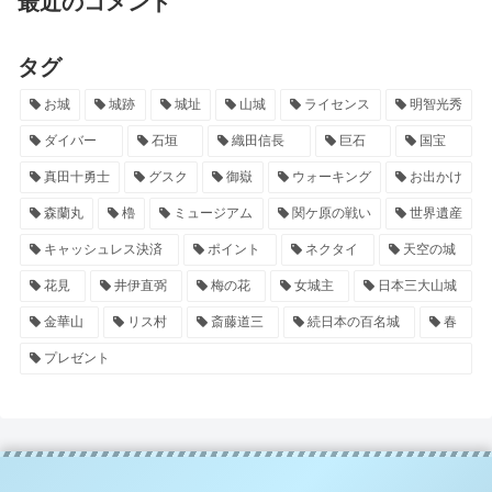
最近のコメント
タグ
お城
城跡
城址
山城
ライセンス
明智光秀
ダイバー
石垣
織田信長
巨石
国宝
真田十勇士
グスク
御嶽
ウォーキング
お出かけ
森蘭丸
櫓
ミュージアム
関ケ原の戦い
世界遺産
キャッシュレス決済
ポイント
ネクタイ
天空の城
花見
井伊直弼
梅の花
女城主
日本三大山城
金華山
リス村
斎藤道三
続日本の百名城
春
プレゼント