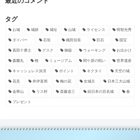
最近のコメント
タグ
お城
城跡
城址
山城
ライセンス
明智光秀
ダイバー
石垣
織田信長
巨石
国宝
真田十勇士
グスク
御嶽
ウォーキング
お出かけ
森蘭丸
櫓
ミュージアム
関ケ原の戦い
世界遺産
キャッシュレス決済
ポイント
ネクタイ
天空の城
花見
井伊直弼
梅の花
女城主
日本三大山城
金華山
リス村
斎藤道三
続日本の百名城
春
プレゼント