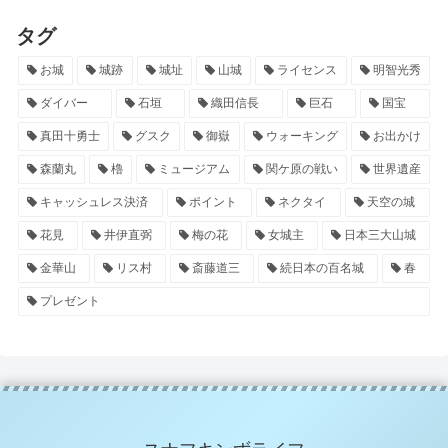
タグ
お城
城跡
城址
山城
ライセンス
明智光秀
ダイバー
石垣
織田信長
巨石
国宝
真田十勇士
グスク
御嶽
ウォーキング
お出かけ
森蘭丸
櫓
ミュージアム
関ケ原の戦い
世界遺産
キャッシュレス決済
ポイント
ネクタイ
天空の城
花見
井伊直弼
梅の花
女城主
日本三大山城
金華山
リス村
斎藤道三
続日本の百名城
春
プレゼント