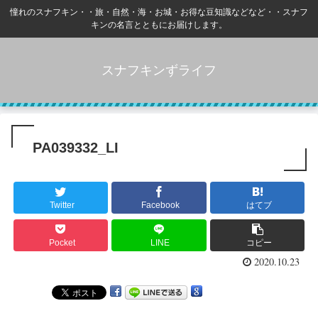
憧れのスナフキン・・旅・自然・海・お城・お得な豆知識などなど・・スナフ
キンの名言とともにお届けします。
スナフキンずライフ
PA039332_LI
Twitter
Facebook
はてブ
Pocket
LINE
コピー
2020.10.23