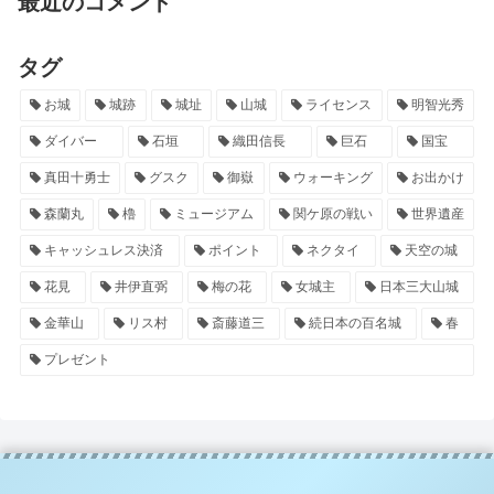
最近のコメント
タグ
お城
城跡
城址
山城
ライセンス
明智光秀
ダイバー
石垣
織田信長
巨石
国宝
真田十勇士
グスク
御嶽
ウォーキング
お出かけ
森蘭丸
櫓
ミュージアム
関ケ原の戦い
世界遺産
キャッシュレス決済
ポイント
ネクタイ
天空の城
花見
井伊直弼
梅の花
女城主
日本三大山城
金華山
リス村
斎藤道三
続日本の百名城
春
プレゼント