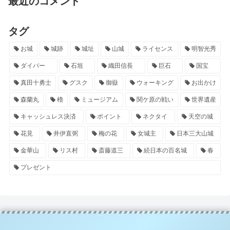
最近のコメント
タグ
お城
城跡
城址
山城
ライセンス
明智光秀
ダイバー
石垣
織田信長
巨石
国宝
真田十勇士
グスク
御嶽
ウォーキング
お出かけ
森蘭丸
櫓
ミュージアム
関ケ原の戦い
世界遺産
キャッシュレス決済
ポイント
ネクタイ
天空の城
花見
井伊直弼
梅の花
女城主
日本三大山城
金華山
リス村
斎藤道三
続日本の百名城
春
プレゼント