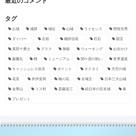
最近のコメント
タグ
お城
城跡
城址
山城
ライセンス
明智光秀
ダイバー
石垣
織田信長
巨石
国宝
真田十勇士
グスク
御嶽
ウォーキング
お出かけ
森蘭丸
櫓
ミュージアム
関ケ原の戦い
世界遺産
キャッシュレス決済
ポイント
ネクタイ
天空の城
花見
井伊直弼
梅の花
女城主
日本三大山城
金華山
リス村
斎藤道三
続日本の百名城
春
プレゼント