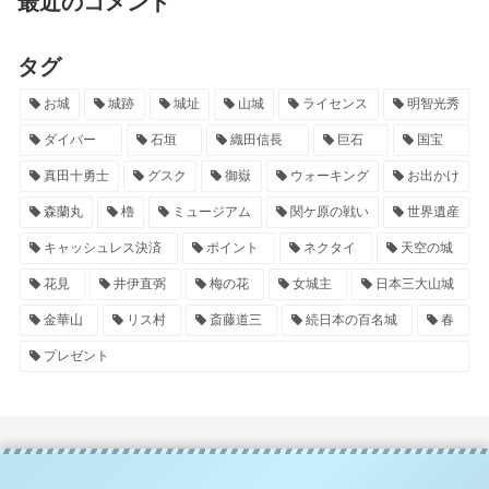
最近のコメント
タグ
お城
城跡
城址
山城
ライセンス
明智光秀
ダイバー
石垣
織田信長
巨石
国宝
真田十勇士
グスク
御嶽
ウォーキング
お出かけ
森蘭丸
櫓
ミュージアム
関ケ原の戦い
世界遺産
キャッシュレス決済
ポイント
ネクタイ
天空の城
花見
井伊直弼
梅の花
女城主
日本三大山城
金華山
リス村
斎藤道三
続日本の百名城
春
プレゼント