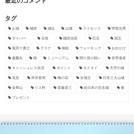
最近のコメント
タグ
お城
城跡
城址
山城
ライセンス
明智光秀
ダイバー
石垣
織田信長
巨石
国宝
真田十勇士
グスク
御嶽
ウォーキング
お出かけ
森蘭丸
櫓
ミュージアム
関ケ原の戦い
世界遺産
キャッシュレス決済
ポイント
ネクタイ
天空の城
花見
井伊直弼
梅の花
女城主
日本三大山城
金華山
リス村
斎藤道三
続日本の百名城
春
プレゼント